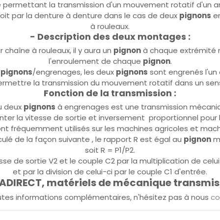
ermettant la transmission d'un mouvement rotatif d'un arb
e soit par la denture à denture dans le cas de deux
pignons
en
à rouleaux.
- Description des deux montages :
 chaîne à rouleaux, il y aura un
pignon
à chaque extrémité re
l'enroulement de chaque
pignon
.
n
pignons
/engrenages, les deux
pignons
sont engrenés l'un 
ermettre la transmission du mouvement rotatif dans un sens 
Fonction de la transmission :
u deux
pignons
à engrenages est une transmission mécaniqu
er la vitesse de sortie et inversement proportionnel pour 
 fréquemment utilisés sur les machines agricoles et machin
culé de la façon suivante , le rapport R est égal au
pignon
me
soit R = P1/P2.
se de sortie V2 et le couple C2 par la multiplication de celu
et par la division de celui-ci par le couple C1 d'entrée.
DIRECT, matériels de mécanique transmis
utes informations complémentaires, n'hésitez pas à nous
co