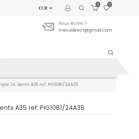
0
0
EUR
Nous écrire ?
mecadirect@gmail.com
mple 24 dents A35 ref: PIG10B1/24A35
ents A35 ref: PIG10B1/24A35