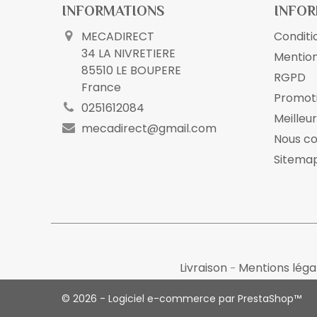
INFORMATIONS
INFOR
MECADIRECT
Conditio
34 LA NIVRETIERE
Mention
85510 LE BOUPERE
RGPD
France
Promot
0251612084
Meilleu
mecadirect@gmail.com
Nous c
Sitema
Livraison
Mentions léga
© 2026 - Logiciel e-commerce par PrestaShop™