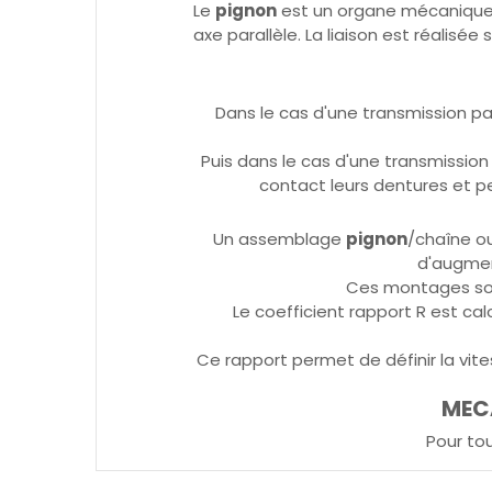
Le
pignon
est un organe mécanique p
axe parallèle. La liaison est réalisé
Dans le cas d'une transmission par
Puis dans le cas d'une transmissio
contact leurs dentures et p
Un assemblage
pignon
/chaîne o
d'augment
Ces montages sont
Le coefficient rapport R est cal
Ce rapport permet de définir la vites
MECA
Pour to