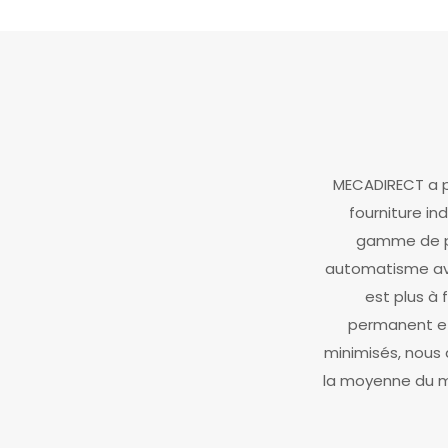
MECADIRECT a p
fourniture in
gamme de pr
automatisme ave
est plus à 
permanent et
minimisés, nous 
la moyenne du ma