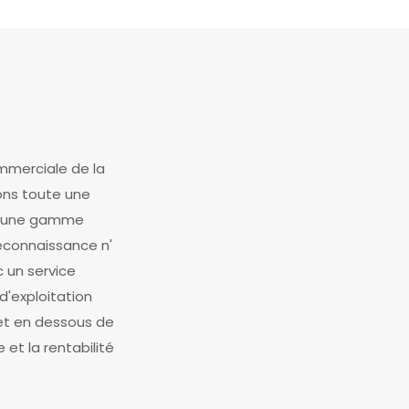
mmerciale de la
rons toute une
et une gamme
econnaissance n'
c un service
'exploitation
 et en dessous de
et la rentabilité