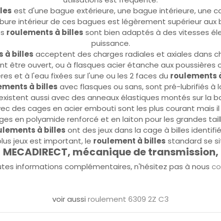
les
est d'une bague extérieure, une bague intérieure, une cage
bure intérieur de ces bagues est légèrement supérieur aux bi
es
roulements à billes
sont bien adaptés à des vitesses éle
puissance.
 à billes
acceptent des charges radiales et axiales dans ch
t être ouvert, ou à flasques acier étanche aux poussières o
res et à l'eau fixées sur l'une ou les 2 faces du
roulements à
ements à billes
avec flasques ou sans, sont pré-lubrifiés à l
xistent aussi avec des anneaux élastiques montés sur la bag
c des cages en acier embouti sont les plus courant mais i
ges en polyamide renforcé et en laiton pour les grandes taill
ulements à billes
ont des jeux dans la cage à billes identifié
plus jeux est important, le
roulement à billes
standard se sit
MECADIRECT, mécanique de transmission,
utes informations complémentaires, n'hésitez pas à nous
co
voir aussi
roulement 6309 2Z C3