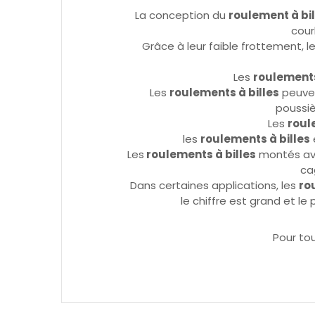
La conception du
roulement à bil
cour
Grâce à leur faible frottement, l
Les
roulements
Les
roulements à billes
peuven
poussiè
Les
roul
les
roulements à billes
e
Les
roulements à billes
montés ave
ca
Dans certaines applications, les
ro
le chiffre est grand et le 
Pour to