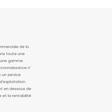
mmerciale de la
rons toute une
et une gamme
econnaissance n'
c un service
'exploitation
 et en dessous de
et la rentabilité