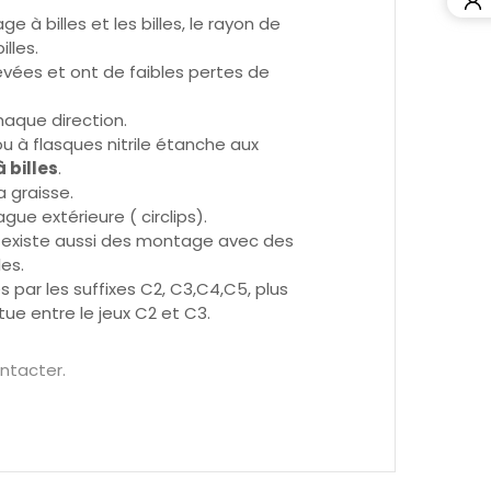
 à billes et les billes, le rayon de
lles.
vées et ont de faibles pertes de
aque direction.
u à flasques nitrile étanche aux
 billes
.
a graisse.
ue extérieure ( circlips).
l existe aussi des montage avec des
es.
s par les suffixes C2, C3,C4,C5, plus
ue entre le jeux C2 et C3.
ntacter.