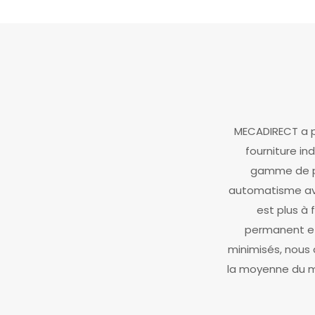
MECADIRECT a p
fourniture in
gamme de pr
automatisme ave
est plus à 
permanent et
minimisés, nous 
la moyenne du ma