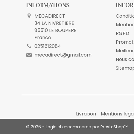
INFORMATIONS
INFOR
MECADIRECT
Conditio
34 LA NIVRETIERE
Mention
85510 LE BOUPERE
RGPD
France
Promot
0251612084
Meilleu
mecadirect@gmail.com
Nous c
Sitema
Livraison
Mentions léga
© 2026 - Logiciel e-commerce par PrestaShop™